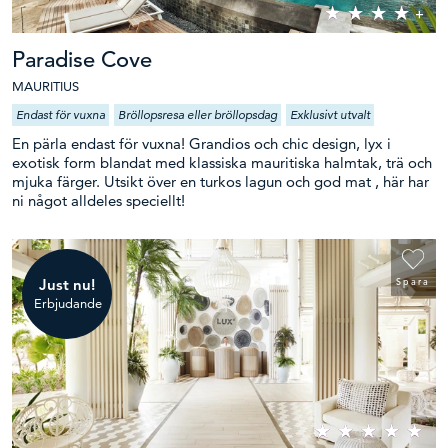
Paradise Cove
MAURITIUS
Endast för vuxna
Bröllopsresa eller bröllopsdag
Exklusivt utvalt
En pärla endast för vuxna! Grandios och chic design, lyx i
exotisk form blandat med klassiska mauritiska halmtak, trä och
mjuka färger. Utsikt över en turkos lagun och god mat , här har
ni något alldeles speciellt!
Just nu!
Spara
Erbjudande