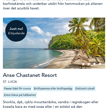
barfotakänsla och underbar utsikt från hammocken på altanen
över det azurblå havet.
Just nu!
Spara
Erbjudande
Anse Chastanet Resort
ST. LUCIA
Passar bäst för vuxna
Bröllopsresa eller bröllopsdag
Exklusivt utvalt
Extra fokus på hållbarhet
Snorkla, dyk, cykla mountainbike, vandra i regnskogen eller
koppla bara av med yoga eller i en solstol på den