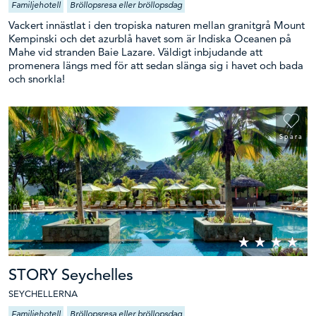
Familjehotell
Bröllopsresa eller bröllopsdag
Vackert innästlat i den tropiska naturen mellan granitgrå Mount
Kempinski och det azurblå havet som är Indiska Oceanen på
Mahe vid stranden Baie Lazare. Väldigt inbjudande att
promenera längs med för att sedan slänga sig i havet och bada
och snorkla!
Spara
STORY Seychelles
SEYCHELLERNA
Familjehotell
Bröllopsresa eller bröllopsdag