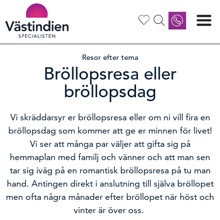
Ring oss
08 505 359 00
Resor efter tema
Bröllopsresa eller
Vi har öppet måndag – fredag 09.00-
16.00 Lunchstängt 12.00 -13.00
bröllopsdag
Maila oss
info@vastindienspecialisten.se
Vi skräddarsyr er bröllopsresa eller om ni vill fira en
bröllopsdag som kommer att ge er minnen för livet!
Vi ser att många par väljer att gifta sig på
hemmaplan med familj och vänner och att man sen
tar sig iväg på en romantisk bröllopsresa på tu man
hand. Antingen direkt i anslutning till själva bröllopet
men ofta några månader efter bröllopet när höst och
vinter är över oss.