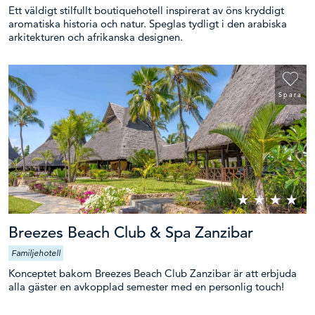
Ett väldigt stilfullt boutiquehotell inspirerat av öns kryddigt
aromatiska historia och natur. Speglas tydligt i den arabiska
Budget, per person
arkitekturen och afrikanska designen.
Eventuella önskemål
Spara
Prenumerera på vårt nyhetsbrev
Breezes Beach Club & Spa Zanzibar
Familjehotell
Konceptet bakom Breezes Beach Club Zanzibar är att erbjuda
alla gäster en avkopplad semester med en personlig touch!
Att skicka formuläret innebär att du samtycker till vår
personuppgiftspolicy
.