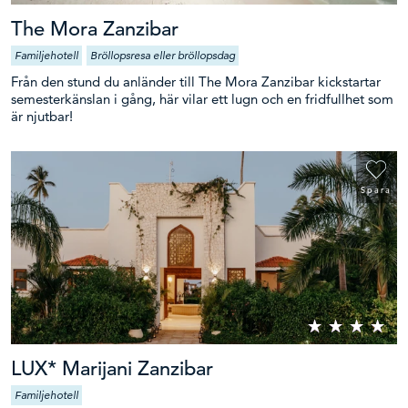
Avreseort
The Mora Zanzibar
Familjehotell
Bröllopsresa eller bröllopsdag
Från den stund du anländer till The Mora Zanzibar kickstartar
Avresedatum
semesterkänslan i gång, här vilar ett lugn och en fridfullhet som
är njutbar!
Reslängd
Spara
Antal vuxna
Antal barn
LUX* Marijani Zanzibar
Barnets/barnens ålder vid hemkomst
Familjehotell