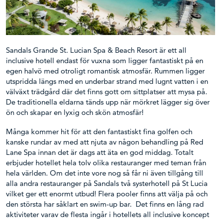
Sandals Grande St. Lucian Spa & Beach Resort är ett all
inclusive hotell endast för vuxna som ligger fantastiskt på en
egen halvö med otroligt romantisk atmosfär. Rummen ligger
utspridda längs med en underbar strand med lugnt vatten i en
välväxt trädgård där det finns gott om sittplatser att mysa på.
De traditionella eldarna tänds upp när mörkret lägger sig över
ön och skapar en lyxig och skön atmosfär!
Många kommer hit för att den fantastiskt fina golfen och
kanske rundar av med att njuta av någon behandling på Red
Lane Spa innan det är dags att äta en god middag. Totalt
erbjuder hotellet hela tolv olika restauranger med teman från
hela världen. Om det inte vore nog så får ni även tillgång till
alla andra restauranger på Sandals två systerhotell på St Lucia
vilket ger ett enormt utbud! Flera pooler finns att välja på och
den största har såklart en swim-up bar. Det finns en lång rad
aktiviteter varav de flesta ingår i hotellets all inclusive koncept