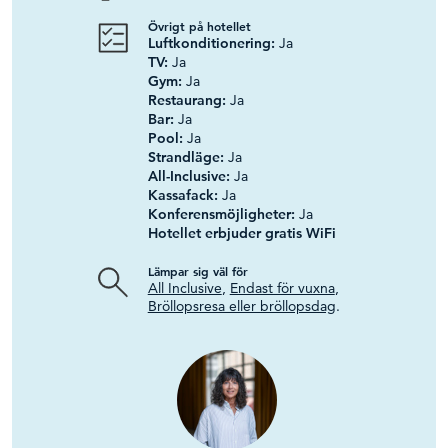
Övrigt på hotellet
Luftkonditionering:
Ja
TV:
Ja
Gym:
Ja
Restaurang:
Ja
Bar:
Ja
Pool:
Ja
Strandläge:
Ja
All-Inclusive:
Ja
Kassafack:
Ja
Konferensmöjligheter:
Ja
Hotellet erbjuder gratis WiFi
Lämpar sig väl för
All Inclusive
,
Endast för vuxna
,
Bröllopsresa eller bröllopsdag
.