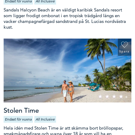
Endast för vuxna
All Inclusive
Sandals Halcyon Beach är en väldigt karibisk Sandals resort
som ligger frodigt ombonat i en tropisk trädgård längs en
vacker champagnefärgad sandstrand på St. Lucias nordvästra
kust.
Spara
Stolen Time
Endast för vuxna
All Inclusive
Hela idén med Stolen Time är att skämma bort bröllopspar,
smekmånadsfirare och vuxna över 18 år som vill ha en