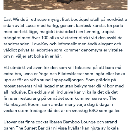
East Winds är ett supermysigt litet boutiquehotell på nordvästra
sidan av St Lucia med härlig, genuint karibisk känsla. En pärla
med perfekt läge, magiskt inbäddad i en lummig, tropisk
trädgård med över 100 olika växtarter direkt vid den avskilda
sandstranden. Low-Key och informellt men ändå elegant och
väldigt privat är ledorden som kommer genomsyra er vistelse
om ni väljer att boka in er här.
Ett utmärkt val även för den som vill fokusera på att bara må
extra bra, unna er Yoga och Pilatesklasser som ingår eller boka
upp er för en skön stund i spapaviljongen. Som grädde på
moset serveras ni vällagad mat utan bekymmer då ni bor med
all inclusive. En exklusiv all inclusive kan vi kalla det då det
finns en restaurang på området som kommer serva er, The
Flamboyant Room, som änrdar meny varje dag 6 dagar i
veckan utom fredagar då det är en smaskig BBQ som gäller.
Utöver det finns cocktailbaren Bamboo Lounge och strand
baren The Sunset Bar där ni vissa kvällar kan njuta av lokala