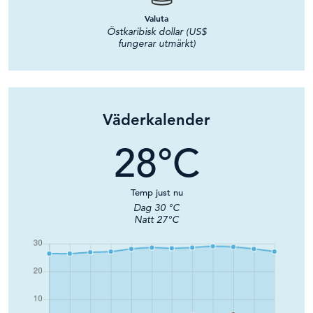
Valuta
Östkaribisk dollar (US$
fungerar utmärkt)
Väderkalender
28
°C
Temp just nu
Dag
30
°C
Natt
27
°C