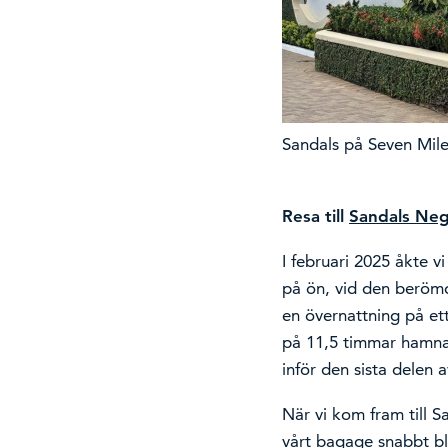
Sandals på Seven Mil
Resa till
Sandals Negr
I februari 2025 åkte v
på ön, vid den berömd
en övernattning på ett
på 11,5 timmar hamnad
inför den sista delen a
När vi kom fram till S
vårt bagage snabbt bl