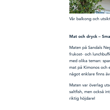
Vår balkong och utsikt
Mat och dryck – Sma
Maten på Sandals Negr
frukost- och lunchbuff
med olika teman: span
mat på Kimonos och e
något enklare finns äv
Maten var överlag uts
saltfish, men också i
riktig höjdare!