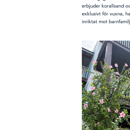
erbjuder korallsand o
exklusivt för vuxna, h
inriktat mot barnfamilj