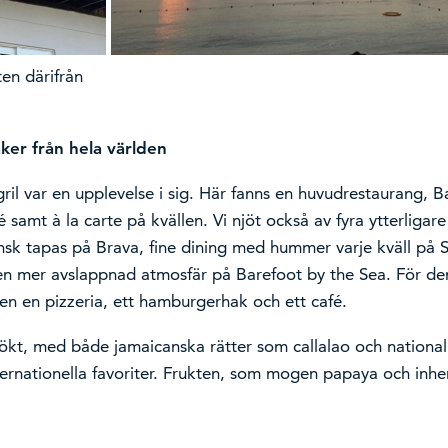
en därifrån
ker från hela världen
il var en upplevelse i sig. Här fanns en huvudrestaurang, 
é samt à la carte på kvällen. Vi njöt också av fyra ytterliga
sk tapas på Brava, fine dining med hummer varje kväll på 
n mer avslappnad atmosfär på Barefoot by the Sea. För de
en en pizzeria, ett hamburgerhak och ett café.
ökt, med både jamaicanska rätter som callalao och nationa
nternationella favoriter. Frukten, som mogen papaya och inh