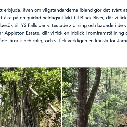
t erbjuda, även om vägstandarderna ibland gör det svårt at
tt åka på en guidad heldagsutflykt till Black River, där vi fic
besök till YS Falls där vi testade ziplining och badade i de v
ar Appleton Estate, där vi fick en inblick i romframställning
åde lärorik och rolig, och vi fick verkligen en känsla för Jam