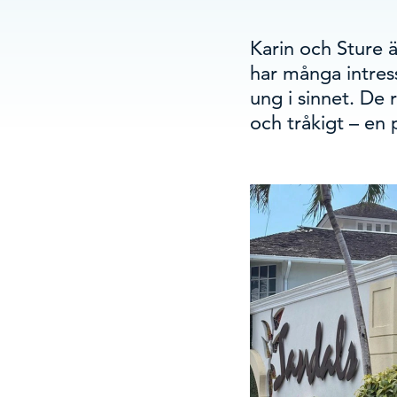
Karin och Sture är
har många intress
ung i sinnet. De r
och tråkigt – en p