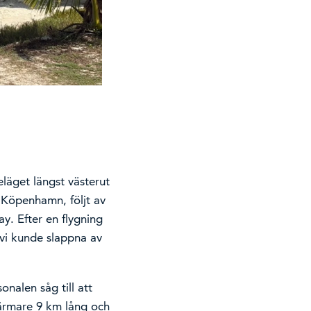
eläget längst västerut
 Köpenhamn, följt av
ay. Efter en flygning
vi kunde slappna av
nalen såg till att
närmare 9 km lång och