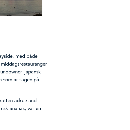
Bayside, med både
re middagsrestauranger
Sundowner, japansk
n som är sugen på
lrätten ackee and
emsk ananas, var en