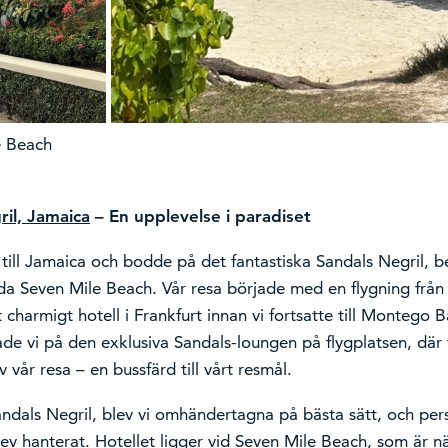
e Beach
il, Jamaica
– En upplevelse i paradiset
i till Jamaica och bodde på det fantastiska Sandals Negril, b
a Seven Mile Beach. Vår resa började med en flygning från
 charmigt hotell i Frankfurt innan vi fortsatte till Montego B
e vi på den exklusiva Sandals-loungen på flygplatsen, där 
v vår resa – en bussfärd till vårt resmål.
andals Negril, blev vi omhändertagna på bästa sätt, och perso
ev hanterat. Hotellet ligger vid Seven Mile Beach, som är 