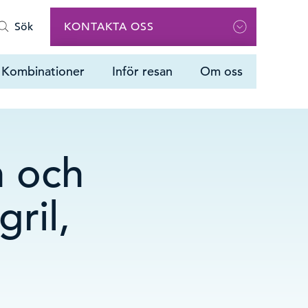
Sök
KONTAKTA OSS
Ring oss
Kombinationer
Inför resan
Om oss
08 505 359 00
Vi har öppet måndag – fredag 09.00-
16.00 Lunchstängt 12.00 -13.00
Maila oss
n och
info@vastindienspecialisten.se
ril,