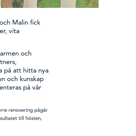
 och Malin fick
r, vita
 Carmen och
tners,
 på att hitta nya
ion och kunskap
enteras på vår
örre renovering pågår
ultatet till hösten,