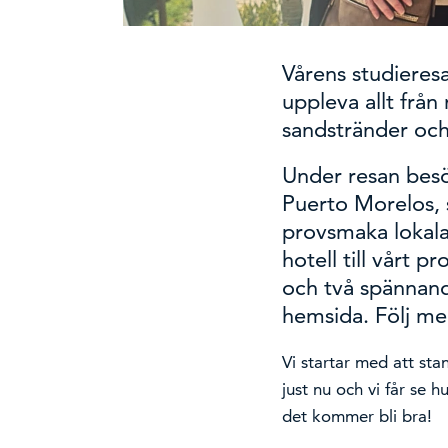
Vårens studieresa
uppleva allt från
sandstränder och
Under resan besö
Puerto Morelos, s
provsmaka lokala 
hotell till vårt 
och två spännand
hemsida. Följ m
Vi startar med att sta
just nu och vi får se h
det kommer bli bra!