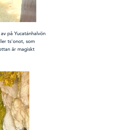
a av på Yucatánhalvön
ler ts'onot, som
rottan är magiskt