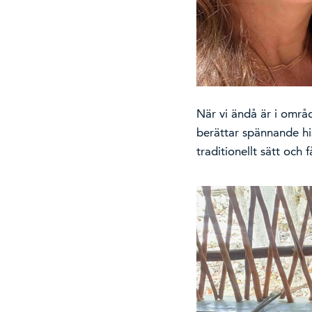
När vi ändå är i områ
berättar spännande his
traditionellt sätt och