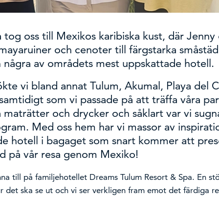
 tog oss till Mexikos karibiska kust, där Jenny
 mayaruiner och cenoter till färgstarka småstäde
 några av områdets mest uppskattade hotell.
kte vi bland annat Tulum, Akumal, Playa del
amtidigt som vi passade på att träffa våra par
maträtter och drycker och såklart var vi sugna
program. Med oss hem har vi massor av inspirat
e hotell i bagaget som snart kommer att pres
ed på vår resa genom Mexiko!
nna till på familjehotellet Dreams Tulum Resort & Spa. En st
ur det ska se ut och vi ser verkligen fram emot det färdiga res