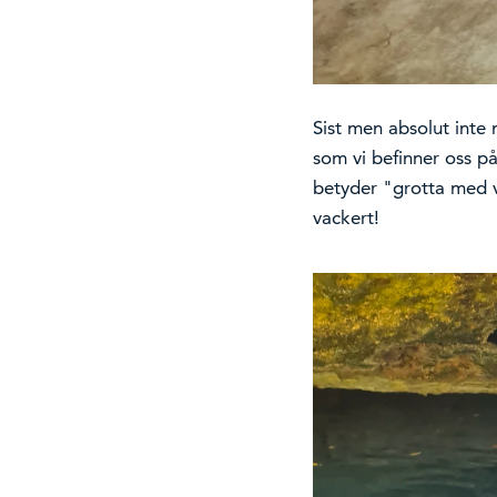
Sist men absolut inte 
som vi befinner oss p
betyder "grotta med va
vackert!