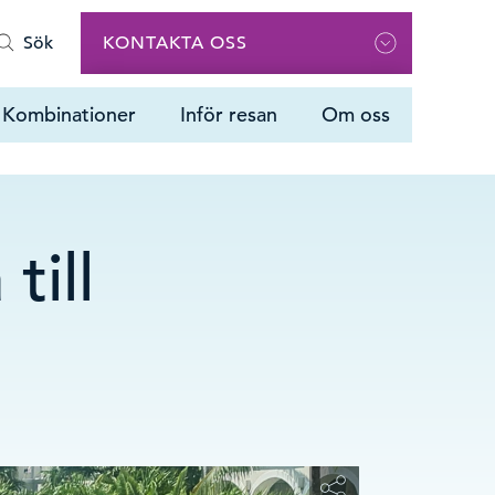
Sök
KONTAKTA OSS
Ring oss
Kombinationer
Inför resan
Om oss
08 505 359 00
Vi har öppet måndag – fredag 09.00-
16.00 Lunchstängt 12.00 -13.00
Maila oss
till
info@vastindienspecialisten.se