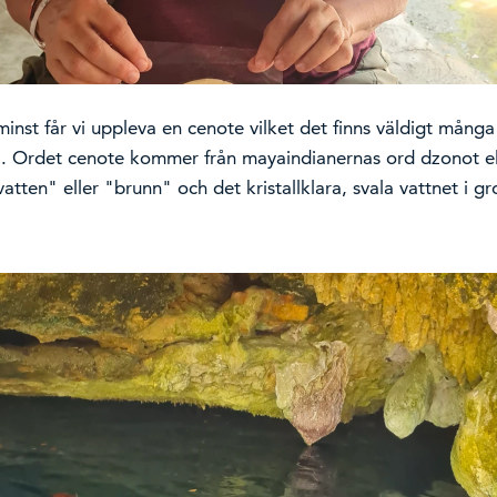
minst får vi uppleva en cenote vilket det finns väldigt mång
å. Ordet cenote kommer från mayaindianernas ord dzonot el
tten" eller "brunn" och det kristallklara, svala vattnet i g