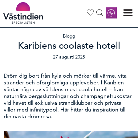
Ring oss
08 505 359 00
Blogg
Karibiens coolaste hotell
Vi har öppet måndag – fredag 09.00-
16.00 Lunchstängt 12.00 -13.00
27 augusti 2025
Maila oss
info@vastindienspecialisten.se
Dröm dig bort från kyla och mörker till värme, vita
stränder och oförglömliga upplevelser. I Karibien
väntar några av världens mest coola hotell – från
naturnära bergssluttningar och champagnefrukostar
vid havet till exklusiva strandklubbar och privata
villor med infinitypool. Här hittar du inspiration till
din nästa drömresa.