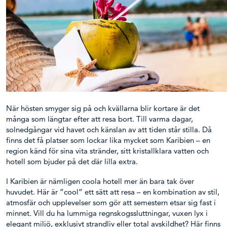
När hösten smyger sig på och kvällarna blir kortare är det
många som längtar efter att resa bort. Till varma dagar,
solnedgångar vid havet och känslan av att tiden står stilla. Då
finns det få platser som lockar lika mycket som Karibien – en
region känd för sina vita stränder, sitt kristallklara vatten och
hotell som bjuder på det där lilla extra.
I Karibien är nämligen coola hotell mer än bara tak över
huvudet. Här är ”cool” ett sätt att resa – en kombination av stil,
atmosfär och upplevelser som gör att semestern etsar sig fast i
minnet. Vill du ha lummiga regnskogssluttningar, vuxen lyx i
elegant miljö, exklusivt strandliv eller total avskildhet? Här finns