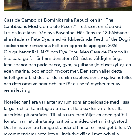
Casa de Campo på Dominikanska Republiken är ”The
Caribbeans Most Complete Resort” – ett stort område vid
kusten inte långt från byn Bayahibe. Här finns tre 18-hålsbanor,
alla ritade av Pete Dye, med världsberömda Teeth of the Dog i
spetsen som renoverats helt och öppnade upp igen 2026.
Övriga banor är LINKS och Dye Fore. Men Casa de Campo är
inte bara golf. Här finns dessutom 80 hästar, väldigt många
tennisbanor och padelbanor, gym, skjutbana (lerduveskytte), en
egen marina, pooler och mycket mer. Den som väljer detta
hotell gör oftast det för den unika upplevelsen av själva hotellet
och dess omgivningar och inte för att se så mycket mer av
resmålet i sig.
Hotellet har flera varianter av rum som är designade med ljusa
färger och olika inslag av trä samt flera exklusiva villor, alla
utspridda på området. Till alla rum medföljer en egen golfbil
för att man lätt ska ta sig runt på området, det är riktigt stort!
Det finns även tre härliga stränder dit ni tar er med golfbilen. Vi
rekommenderar hotellets all inclusive där all mat och alla