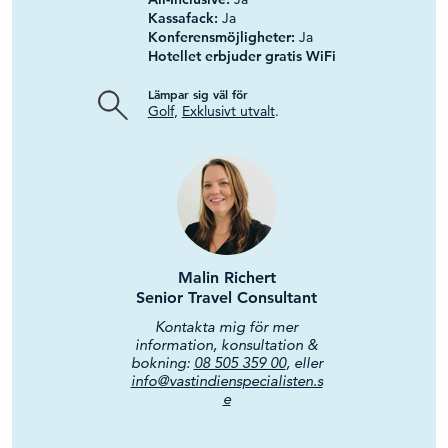
Kassafack:
Ja
Konferensmöjligheter:
Ja
Hotellet erbjuder gratis WiFi
Lämpar sig väl för
Golf
,
Exklusivt utvalt
.
Malin Richert
Senior Travel Consultant
Kontakta mig för mer
information, konsultation &
bokning:
08 505 359 00
, eller
info@vastindienspecialisten.s
e