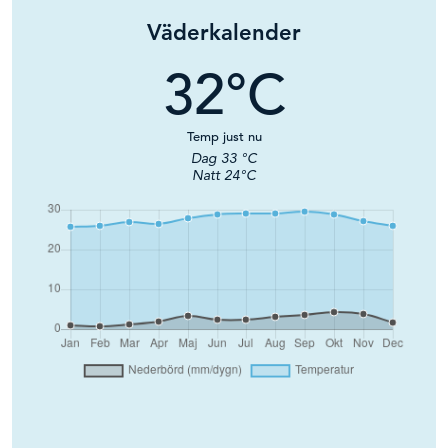
Väderkalender
32
°C
Temp just nu
Dag
33
°C
Natt
24
°C