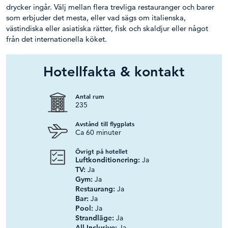
drycker ingår. Välj mellan flera trevliga restauranger och barer
som erbjuder det mesta, eller vad sägs om italienska,
västindiska eller asiatiska rätter, fisk och skaldjur eller något
från det internationella köket.
Hotellfakta & kontakt
Antal rum
235
Avstånd till flygplats
Ca 60 minuter
Övrigt på hotellet
Luftkonditionering:
Ja
TV:
Ja
Gym:
Ja
Restaurang:
Ja
Bar:
Ja
Pool:
Ja
Strandläge:
Ja
All-Inclusive:
Ja